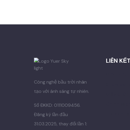
LIÊN KẾ
Giới thiệu
Công nghệ bầu trời nhân
Showroom 
tạo với ánh sáng tự nhiên.
Giấy chứn
Chính sác
Số ĐKKD: 0111009456.
Tiktok Yue
Đăng ký lần đầu
31.03.2025, thay đổi lần 1: