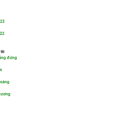
T
22
22
rời
ẳng đứng
n
 sáng
 tượng