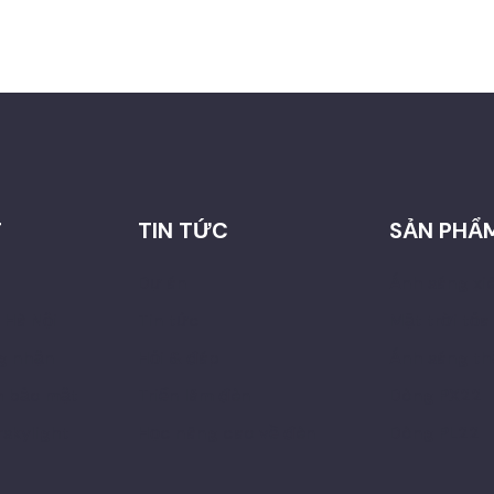
T
TIN TỨC
SẢN PHẨ
Dự án
Ánh sáng xi
Hà Nội
Tin tức
Mặt trời tỏa
g nhận
Hỏi & đáp
Ánh sáng t
h bảo mật
Triển lãm đèn
Dòng PX22
rskylight
Học nâng cao về đèn
Dòng PL22