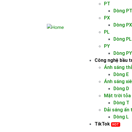
PT
Dòng P
PX
Dòng PX
PL
Dòng PL
PY
Dòng PY
Công nghệ bầu t
Ánh sáng th
Dòng E
Ánh sáng xiê
Dòng D
Mặt trời tỏa
Dòng T
Dải sáng ấn
Dòng L
TikTok
HOT