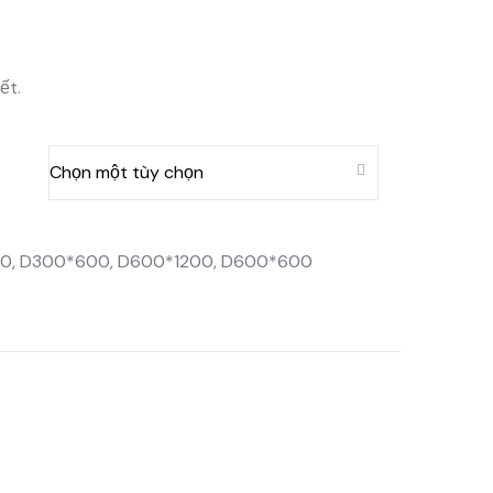
ết.
00
,
D300*600
,
D600*1200
,
D600*600