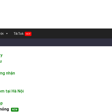
ời
TikTok
HOT
ty
u
ứng nhận
m tại Hà Nội
áp
 mỏng
NEW