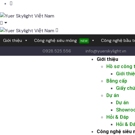
Giới thiệu
Công nghệ siêu mỏng
Công nghệ bầu tr
NEW
0928.525.556
info@yuerskylight.vn
Giới thiệu
Hồ sơ công 
Giới thiệ
Bằng cấp
Giấy ch
Dự án
Dự án
Showroo
Hỏi & Đáp
Hỏi & Đ
Công nghệ siêu