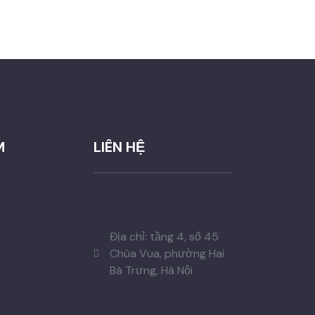
M
LIÊN HỆ
ên
0928.525.556
 sáng
info@yuerskylight.vn
hẳng đứng
Địa chỉ: tầng 4, số 45
Chùa Vua, phường Hai
Bà Trưng, Hà Nội